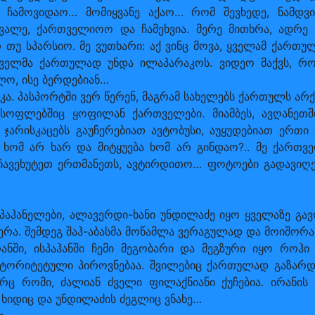
მ ჩამოვიდაო… მომიყვანე აქაო… რომ შევხედე, ნამდ
აცვალე, ქართველიოო და ჩამეხვია. მერე მითხრა, ადრე
 თუ სპარსიო. მე ვუთხარი: აქ ვინც მოვა, ყველამ ქართ
თველმა ქართულად უნდა ილაპარაკოს. ვიდეო მაქვს, რო
ლო, ისე ბერდებიან…
ა. პასპორტში ვერ წერენ, მაგრამ სახელებს ქართულს არქ
ს სოფლებშიც ყოფილან ქართველები. მიამბეს, ავღანეთ
არისკაცებს გაუჩერებიათ ავტობუსი, აუყუდებიათ ერთი მ
ი ხომ არ ხარ და მიტყუება ხომ არ გინდაო?.. მე ქართ
. ჩავეხუტეთ ერთმანეთს, ავტირდითო… ფოტოები გადავიღ
პაჰანელები, ალავერდი-ხანი უნდილაძე იყო ყველაზე გავლ
რა. შემდეგ შაჰ-აბასმა მოწამლა ვერაგულად და მოიშორა
ში, ისპაჰანში ჩემი მეგობარი და მეგზური იყო როჰი რე
ორიტეტული პიროვნებაა. შვილებიც ქართულად გაზარდა.
ც რომი, ძალიან ძველი ფილაქნიანი ქუჩებია. ირანის 
ი ხიდიც და უნდილაძის ძეგლიც ვნახე…