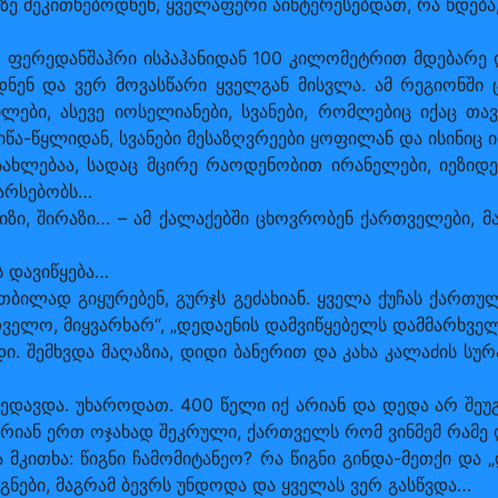
ე მეკითხებოდნენ, ყველაფერი აინტერესებდათ, რა ხდება
. ფერედანშაჰრი ისპაჰანიდან 100 კილომეტრით მდებარე
ნ და ვერ მოვასწარი ყველგან მისვლა. ამ რეგიონში ცხ
ლები, ასევე იოსელიანები, სვანები, რომლებიც იქაც თა
იწა-წყლიდან, სვანები მესაზღვრეები ყოფილან და ისინიც ი
ხლებაა, სადაც მცირე რაოდენობით ირანელები, იეზიდებ
რ არსებობს…
ვრიზი, შირაზი… – ამ ქალაქებში ცხოვრობენ ქართველები
ს დავიწყება…
, თბილად გიყურებენ, გურჯს გეძახიან. ყველა ქუჩას ქართუ
თველო, მიყვარხარ“, „დედაენის დამვიწყებელს დამმარხველ
 შემხვდა მაღაზია, დიდი ბანერით და კახა კალაძის სურა
ხედავდა. უხაროდათ. 400 წელი იქ არიან და დედა არ შეუ
იან ერთ ოჯახად შეკრული, ქართველს რომ ვინმემ რამე დ
ა მკითხა: წიგნი ჩამომიტანეო? რა წიგნი გინდა-მეთქი და 
წიგნები, მაგრამ ბევრს უნდოდა და ყველას ვერ გასწვდა…